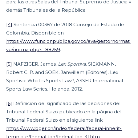
para las otras Salas del Tribunal Supremo de Justicia y
demás Tribunales de la República.
[4]
Sentencia 00367 de 2018 Consejo de Estado de
Colombia. Disponible en
https://www.funcionpublica.gov.co/eva/gestornormati
vo/norma.php?i=88259
.
[5]
NAFZIGER, James.
Lex Sportiva
. SIEKMANN,
Robert C. R. and SOEK, Janwillem (Editores). Lex
Sportiva: What is Sports Law?, ASSER International
Sports Law Series. Holanda. 2012.
[6]
Definición del significado de las decisiones del
Tribunal Federal Suizo publicado en la página del
Tribunal Federal Suizo en el siguiente link:
https://www.bger.ch/index/federal/federal-inherit-
template/federal-faq/federal-faq-31.htm
.