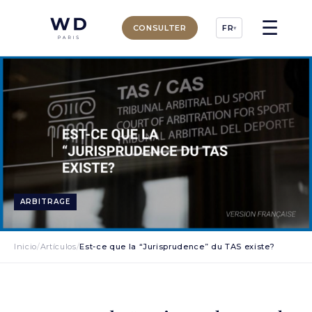
☰
CONSULTER
FR
▾
ARBITRAGE
Inicio
/
Artículos
/
Est-ce que la “Jurisprudence” du TAS existe?