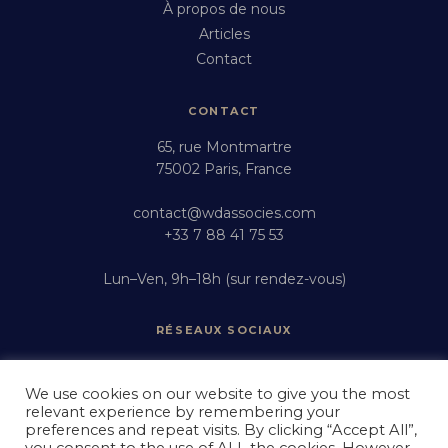
À propos de nous
Articles
Contact
CONTACT
65, rue Montmartre
75002 Paris, France
contact@wdassocies.com
+33 7 88 41 75 53
Lun–Ven, 9h–18h (sur rendez-vous)
RÉSEAUX SOCIAUX
Instagram
LinkedIn
We use cookies on our website to give you the most
relevant experience by remembering your
YouTube
preferences and repeat visits. By clicking “Accept All”,