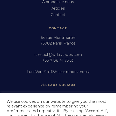
À propos de nous
Articles
Contact
CONTACT
65, rue Montmartre
75002 Paris, France
contact@wdassocies.com
+33 7 88 41 75 53
Lun–Ven, 9h–18h (sur rendez-vous)
RÉSEAUX SOCIAUX
Instagram
LinkedIn
We use cookies on our website to give you the most
relevant experience by remembering your
YouTube
preferences and repeat visits. By clicking “Accept All”,
you consent to the use of ALL the cookies. However,