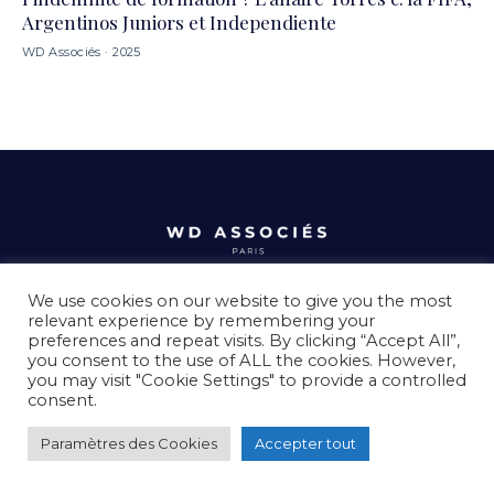
Argentinos Juniors et Independiente
WD Associés · 2025
Vos solutions,
We use cookies on our website to give you the most
relevant experience by remembering your
preferences and repeat visits. By clicking “Accept All”,
à un message de distance.
you consent to the use of ALL the cookies. However,
you may visit "Cookie Settings" to provide a controlled
consent.
DEMANDER UNE CONSULTATION
Paramètres des Cookies
Accepter tout