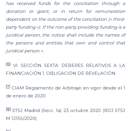
has received funds for the conciliation through a
donation or grant, or in return for remuneration
dependent on the outcome of the conciliation (« third-
party funding »). If the non-party providing funding is a
juridical person, the notice shall include the names of
the persons and entities that own and control that
juridical person.
»
[6]
VI. SECCIÓN SEXTA: DEBERES RELATIVOS A LA
FINANCIACIÓN 1. OBLIGACIÓN DE REVELACIÓN
[7]
CIAM Reglamento de Arbitraje; en vigor desde el 1
de enero de 2020
[8]
STSJ Madrid (Secc. 1a) 23 octubre 2020 (ROJ STSJ
M 12155/2020)