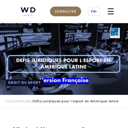
☰
CONSULTER
FR
▾
DROIT DU SPORT
Inicio
/
Artículos
/
Défis juridiques pour l’esport en Amérique latine