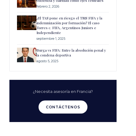
eficiencia y claridad como ejes centrales
febrero 2, 2026
¿El TAS pone en riesgo el TMS FIFA y la
indemnización por formación? El caso
Torres c. FIFA, Argentinos Juniors e
Independiente
septiembre 1, 2025
Burga vs FIFA: Entre la absolución penal y
la condena deportiva
agosto 5, 2025
¿Necesita asesoría en Francia?
CONTÁCTENOS