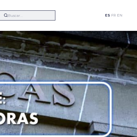
ES
·
FR
·
EN