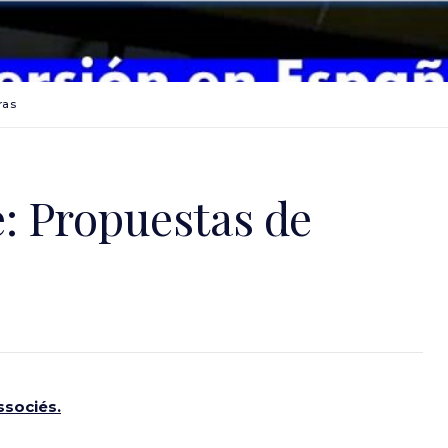
ras
: Propuestas de
ssociés
.