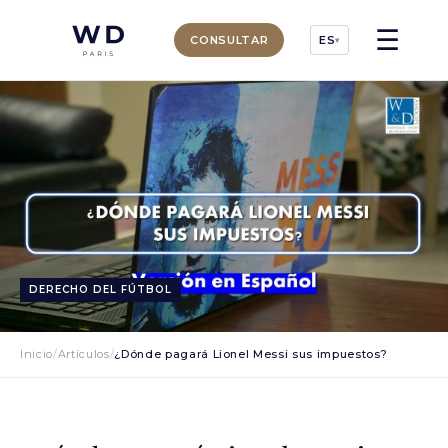
☰
CONSULTAR
ES
▾
DERECHO DEL FÚTBOL
Inicio
/
Artículos
/
¿Dónde pagará Lionel Messi sus impuestos?