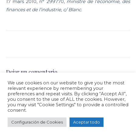
17 mars 2010, n° 299770,
ministre de l’économie, des
finances et de l’industrie, c/ Blanc
.
Dejar un comentario
We use cookies on our website to give you the most
Su dirección de correo electrónico no será publicada. Los campos
relevant experience by remembering your
obligatorios están marcados con *
preferences and repeat visits. By clicking “Accept All”,
COMENTARIO
*
you consent to the use of ALL the cookies. However,
you may visit "Cookie Settings" to provide a controlled
consent.
Configuración de Cookies
Aceptar todo