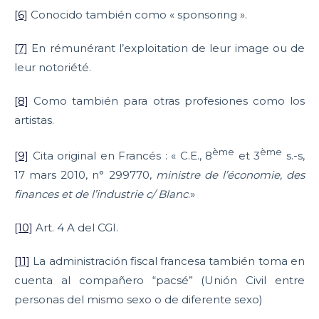
[6]
Conocido también como « sponsoring ».
[7]
En rémunérant l’exploitation de leur image ou de
leur notoriété.
[8]
Como también para otras profesiones como los
artistas.
ème
ème
[9]
Cita original en Francés : « C.E., 8
et 3
s.-s,
17 mars 2010, n° 299770,
ministre de l’économie, des
finances et de l’industrie c/ Blanc
.»
[10]
Art. 4 A del CGI.
[11]
La administración fiscal francesa también toma en
cuenta al compañero “pacsé” (Unión Civil entre
personas del mismo sexo o de diferente sexo)