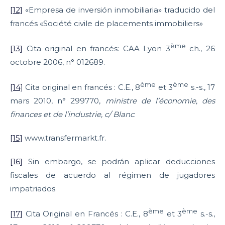
[12]
«Empresa de inversión inmobiliaria» traducido del
francés «Société civile de placements immobiliers»
ème
[13]
Cita original en francés: CAA Lyon 3
ch., 26
octobre 2006, n° 012689.
ème
ème
[14]
Cita original en francés : C.E., 8
et 3
s.-s., 17
mars 2010, n° 299770,
ministre de l’économie, des
finances et de l’industrie, c/ Blanc
.
[15]
www.transfermarkt.fr.
[16]
Sin embargo, se podrán aplicar deducciones
fiscales de acuerdo al régimen de jugadores
impatriados.
ème
ème
[17]
Cita Original en Francés : C.E., 8
et 3
s.-s.,