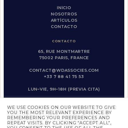
INICIO
NOSOTROS
ARTÍCULOS
CONTACTO
CONTACTO
65, RUE MONTMARTRE
75002 PARIS, FRANCE
CONTACT@WDASSOCIES.COM
+33 7 88 41 75 53
LUN–VIE, 9H–18H (PREVIA CITA)
REDES SOCIALES
WE USE COOKIES ON OUR WEBSITE TO GIVE
YOU THE MOST RELEVANT EXPERIENCE BY
INSTAGRAM
REMEMBERING YOUR PREFERENCES AND
LINKEDIN
REPEAT VISITS. BY CLICKING “ACCEPT ALL”,
YOUTUBE