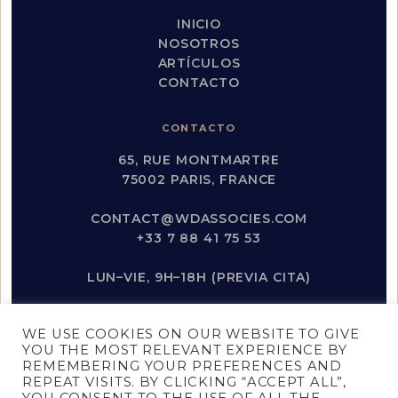
INICIO
NOSOTROS
ARTÍCULOS
CONTACTO
CONTACTO
65, RUE MONTMARTRE
75002 PARIS, FRANCE
CONTACT@WDASSOCIES.COM
+33 7 88 41 75 53
LUN–VIE, 9H–18H (PREVIA CITA)
REDES SOCIALES
WE USE COOKIES ON OUR WEBSITE TO GIVE
YOU THE MOST RELEVANT EXPERIENCE BY
INSTAGRAM
REMEMBERING YOUR PREFERENCES AND
LINKEDIN
REPEAT VISITS. BY CLICKING “ACCEPT ALL”,
YOUTUBE